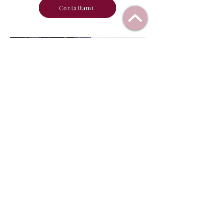
Contattami
Collaborazioni con attività
Hai un'attività legata all'immagine,
alla moda, al benessere o alla
strategia d'impresa e vuoi
collaborare per offrire i miei servizi