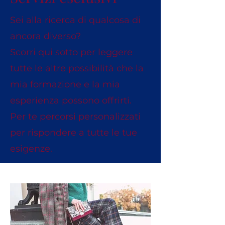
Sei alla ricerca di qualcosa di
ancora diverso?
Scorri qui sotto per leggere
tutte le altre possibilità che la
mia formazione e la mia
esperienza possono offrirti.
Per te percorsi personalizzati
per rispondere a tutte le tue
esigenze.