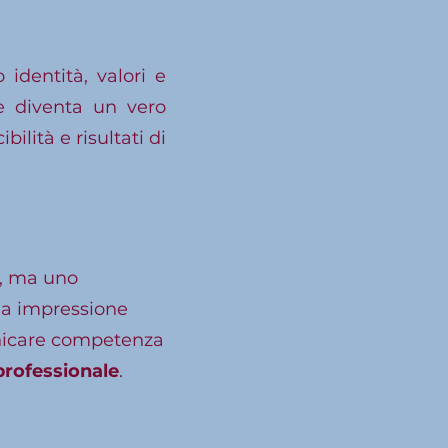
identità, valori e
ne diventa un vero
lità e risultati di
à, ma uno
ma impressione
unicare competenza
professionale
.