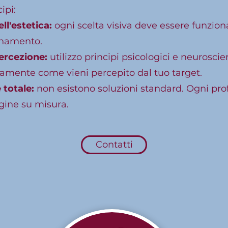
ipi:
ll'estetica:
ogni scelta visiva deve essere funzional
onamento.
percezione:
utilizzo principi psicologici e neuroscien
vamente come vieni percepito dal tuo target.
 totale:
non esistono soluzioni standard. Ogni prof
ine su misura.
Contatti