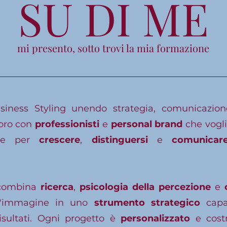
SU DI ME
mi presento, sotto trovi la mia formazione
iness Styling unendo strategia, comunicazione
voro con
professionisti
e
personal brand
che vogli
ine per
crescere
,
distinguersi
e
comunicar
 combina
ricerca
,
psicologia della percezione
e
 l'immagine in uno
strumento strategico
capa
risultati. Ogni progetto è
personalizzato
e costr