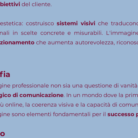
biettivi
del cliente.
'estetica: costruisco
sistemi visivi
che traducono 
ionali in scelte concrete e misurabili. L'immagi
izionamento
che aumenta autorevolezza, riconoscibi
fia
ine professionale non sia una questione di vanit
gico di comunicazione
. In un mondo dove la pri
ù online, la coerenza visiva e la capacità di com
gine sono elementi fondamentali per il
successo 
do